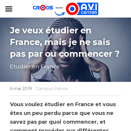
×
LES CATÉGORIES DE LA BOUTIQUE
AVICENTER
Je veux étudier en 
Toutes les catégories
France, mais je ne sais 
pas par ou commencer ?
Etudier en France
·
6 mai 2019
Campus France
Vous voulez étudier en France et vous 
êtes un peu perdu parce que vous ne 
savez pas par quoi commencer, et 
comment procéder aux différentes 