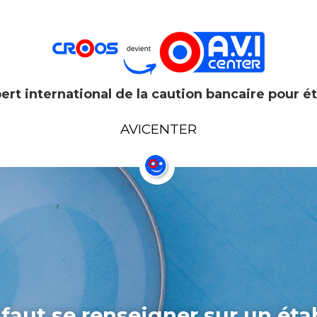
pert international de la caution bancaire pour é
pert international de la caution bancaire pour é
AVICENTER
AVICENTER
 faut se renseigner sur un éta