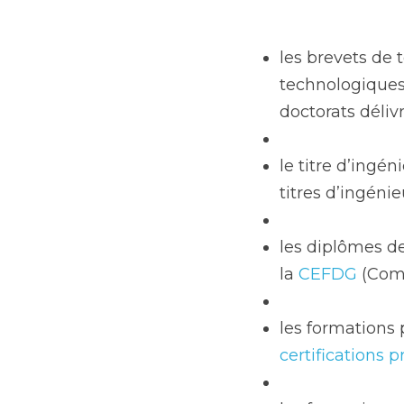
les brevets de 
technologiques 
doctorats délivr
le titre d’ingén
titres d’ingénieu
les diplômes d
la 
CEFDG
 (Com
les formations 
certifications p