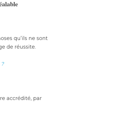
alable 
ses qu’ils ne sont 
e de réussite.
 ?
re accrédité, par 