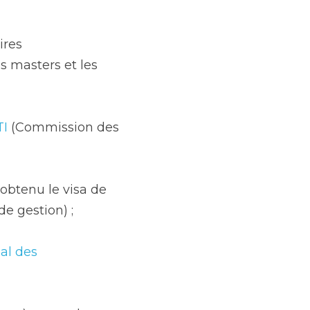
res 
s masters et les 
TI
 (Commission des 
btenu le visa de 
e gestion) ;
al des 