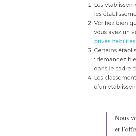
Les établisseme
les établisseme
Vérifiez bien q
vous ayez un v
privés habilité
Certains établ
: demandez bien 
dans le cadre d
Les classement
d’un établisse
Nous vo
et l’off