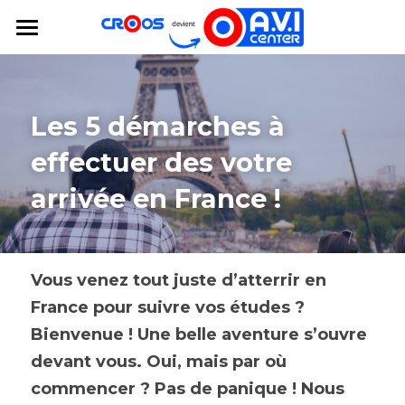
×
LES CATÉGORIES DE LA BOUTIQUE
AVICENTER
Toutes les catégories
Les 5 démarches à 
effectuer des votre 
arrivée en France !
Vous venez tout juste d’atterrir en 
France pour suivre vos études ? 
Bienvenue ! Une belle aventure s’ouvre 
devant vous. Oui, mais par où 
commencer ? Pas de panique ! Nous 