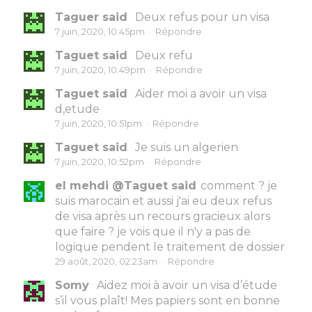
Taguer said
Deux refus pour un visa
7 juin, 2020, 10:45pm
·
Répondre
Taguet said
Deux refu
7 juin, 2020, 10:49pm
·
Répondre
Taguet said
Aider moi a avoir un visa
d,etude
7 juin, 2020, 10:51pm
·
Répondre
Taguet said
Je suis un algerien
7 juin, 2020, 10:52pm
·
Répondre
el mehdi @Taguet said
comment ? je
suis marocain et aussi j'ai eu deux refus
de visa après un recours gracieux alors
que faire ? je vois que il n'y a pas de
logique pendent le traitement de dossier
29 août, 2020, 02:23am
·
Répondre
Somy
Aidez moi à avoir un visa d’étude
s’il vous plaît! Mes papiers sont en bonne